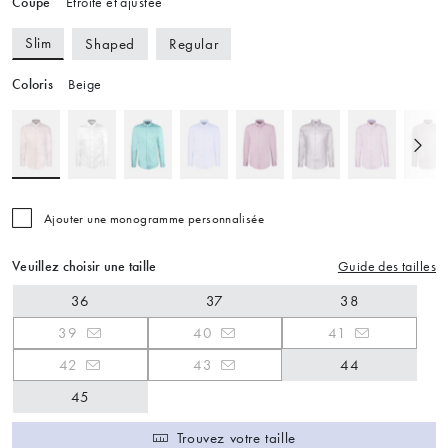
Coupe
Étroite et ajustée
Slim
Shaped
Regular
Coloris
Beige
Ajouter une monogramme personnalisée
Veuillez choisir une taille
Guide des tailles
36
37
38
39
40
41
42
43
44
45
Trouvez votre taille