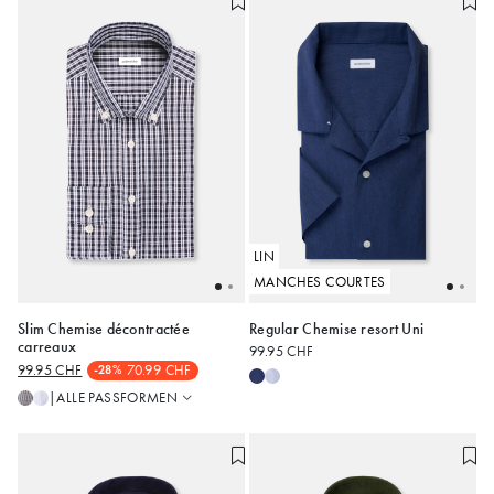
LIN
MANCHES COURTES
Slim Chemise décontractée
Regular Chemise resort Uni
Slim
carreaux
99.95 CHF
Regular
39
41
43
44
M
L
99.95 CHF
70.99 CHF
-28%
ALLE PASSFORMEN
|