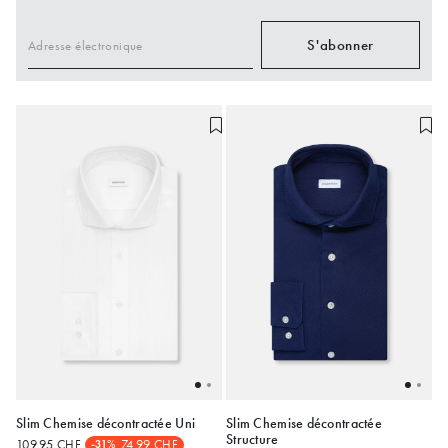
S'abonner
Adresse électronique
Slim Chemise décontractée Uni
Slim Chemise décontractée
Slim
Regular
Structure
109.95 CHF
74.99 CHF
-31%