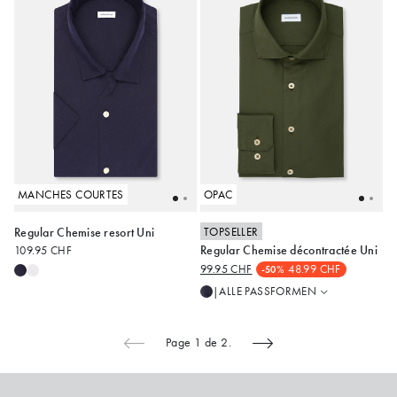
MANCHES COURTES
OPAC
TOPSELLER
Regular Chemise resort Uni
Regular
Regular Chemise décontractée Uni
109.95 CHF
Slim
S
XXL
38
48
99.95 CHF
48.99 CHF
-50%
ALLE PASSFORMEN
|
Page 1 de 2.