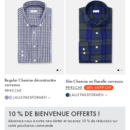
Regular Chemise décontractée
Slim Chemise en flanelle carreaux
Slim
Regular
carreaux
99.95 CHF
48.99 CHF
-50%
Regular
Slim
99.95 CHF
38
40
41
42
43
37
38
39
40
42
ALLE PASSFORMEN
|
ALLE PASSFORMEN
|
44
45
48
43
44
10 % DE BIENVENUE OFFERTS !
Abonnez-vous à notre newsletter et recevez 10 % de réduction sur
votre prochaine commande.