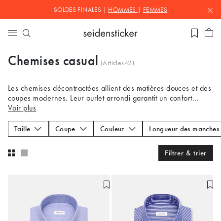
SOLDES FINALES |
HOMMES
|
FEMMES
Chemises casual
(Articles
42
)
Les chemises décontractées allient des matières douces et des
coupes modernes. Leur ourlet arrondi garantit un confort
optimal, même portées par-dessus un pantalon.
Voir plus
Taille
Coupe
Couleur
Longueur des manches
Filtrer & trier