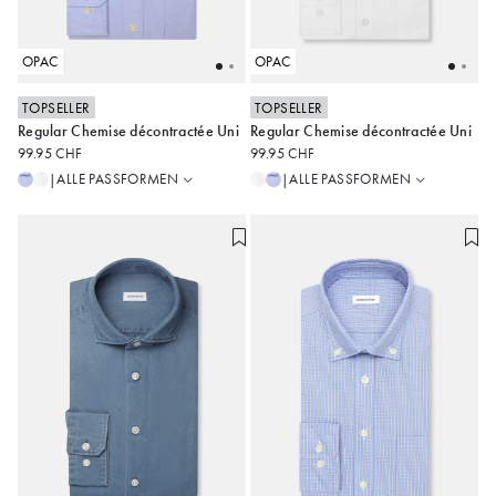
OPAC
OPAC
TOPSELLER
TOPSELLER
Regular
Regular
Regular Chemise décontractée Uni
Regular Chemise décontractée Uni
Slim
Slim
38
39
40
41
42
38
39
40
41
42
99.95 CHF
99.95 CHF
43
44
45
43
44
45
ALLE PASSFORMEN
ALLE PASSFORMEN
|
|
Alle anzeigen
Alle anzeigen