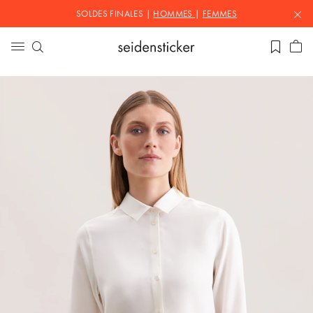
SOLDES FINALES |
HOMMES
|
FEMMES