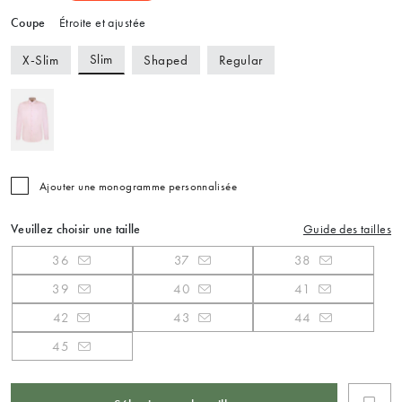
Coupe
Étroite et ajustée
Slim
X-Slim
Shaped
Regular
Ajouter une monogramme personnalisée
Veuillez choisir une taille
Guide des tailles
36
37
38
39
40
41
42
43
44
45