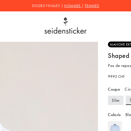
SOLDES FINALES |
HOMMES
|
FEMMES
MANCHE EX
Shaped 
Pas de repa
99.95 CHF
Coupe
Cint
Slim
Coloris
Ble