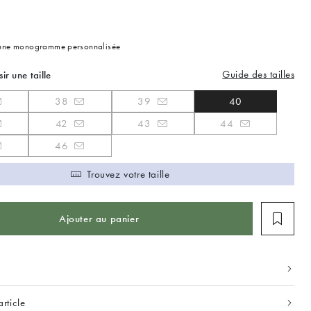
 une monogramme personnalisée
Guide des tailles
sir une taille
38
39
40
42
43
44
46
Trouvez votre taille
Ajouter au panier
article