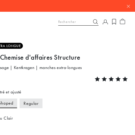
TRA LONGUE
Chemise d'affaires Structure
ssage | Kentkragen | manches extra-longues
ré et ajusté
Shaped
Regular
u Clair