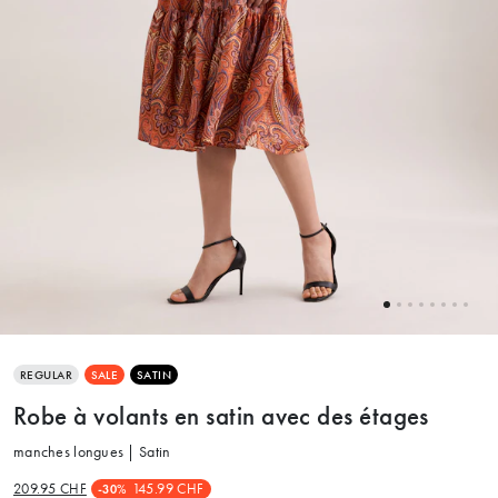
REGULAR
SALE
SATIN
Robe à volants en satin avec des étages
manches longues | Satin
209.95 CHF
145.99 CHF
-30%