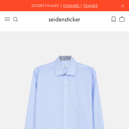
SOLDES FINALES |
HOMMES
|
FEMMES