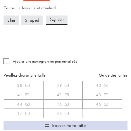
Coupe
Classique et standard
Regular
Slim
Shaped
Ajouter une monogramme personnalisée
Veuillez choisir une taille
Guide des tailles
38
39
40
41
42
43
44
45
46
47
48
Trouvez votre taille