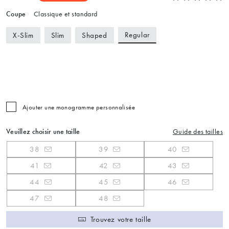
Coupe
Classique et standard
Regular
X-Slim
Slim
Shaped
Ajouter une monogramme personnalisée
Veuillez choisir une taille
Guide des tailles
38
39
40
41
42
43
44
45
46
47
48
Trouvez votre taille