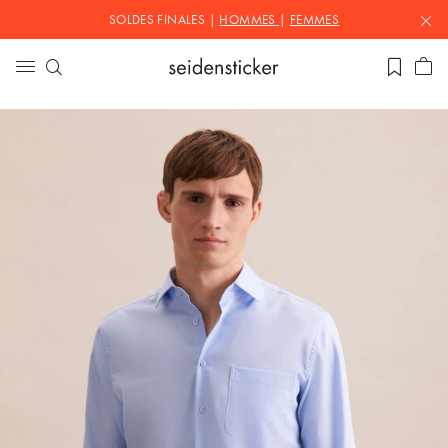
SOLDES FINALES |
HOMMES
|
FEMMES