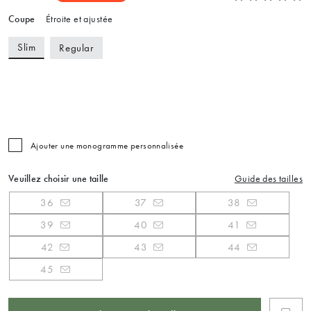
Coupe
Étroite et ajustée
Slim
Regular
Ajouter une monogramme personnalisée
Veuillez choisir une taille
Guide des tailles
36
37
38
39
40
41
42
43
44
45