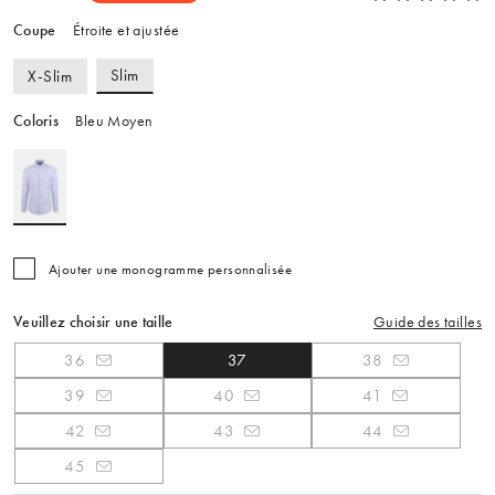
Coupe
Étroite et ajustée
Slim
X-Slim
Coloris
Bleu Moyen
Ajouter une monogramme personnalisée
Veuillez choisir une taille
Guide des tailles
36
37
38
39
40
41
42
43
44
45