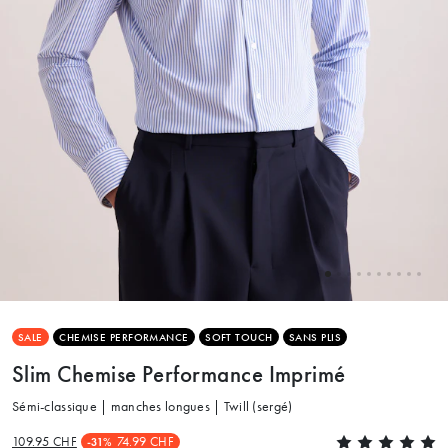
SALE
CHEMISE PERFORMANCE
SOFT TOUCH
SANS PLIS
Slim Chemise Performance Imprimé
Sémi-classique | manches longues | Twill (sergé)
109.95 CHF
74.99 CHF
-31%