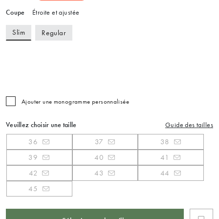
Coupe
Étroite et ajustée
Slim
Regular
Ajouter une monogramme personnalisée
Veuillez choisir une taille
Guide des tailles
36
37
38
39
40
41
42
43
44
45