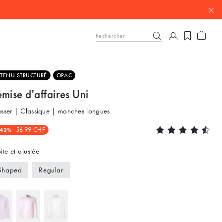
TENU STRUCTURÉ
OPAC
mise d'affaires Uni
asser | Classique | manches longues
-42%
56.99 CHF
ite et ajustée
Shaped
Regular