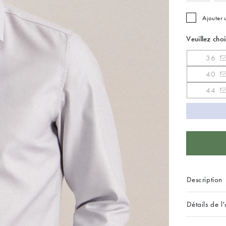
Ajouter
Veuillez choi
36
40
44
Description
Détails de l'