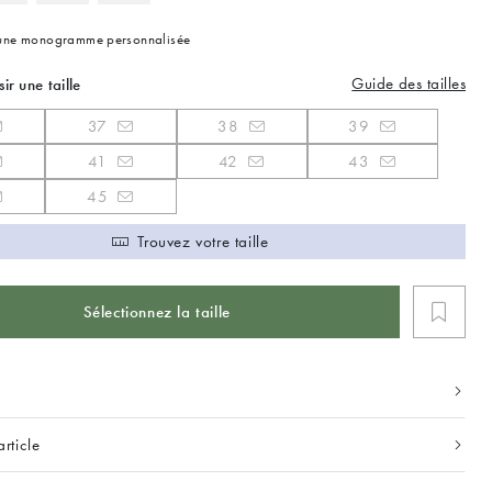
 une monogramme personnalisée
Guide des tailles
sir une taille
37
38
39
41
42
43
45
Trouvez votre taille
Sélectionnez la taille
article