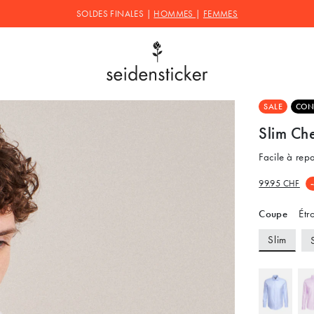
SOLDES FINALES |
HOMMES
|
FEMMES
SALE
CON
Slim Che
Facile à rep
99.95 CHF
Coupe
Étro
Slim