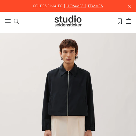
SOLDES FINALES |
HOMMES
|
FEMMES