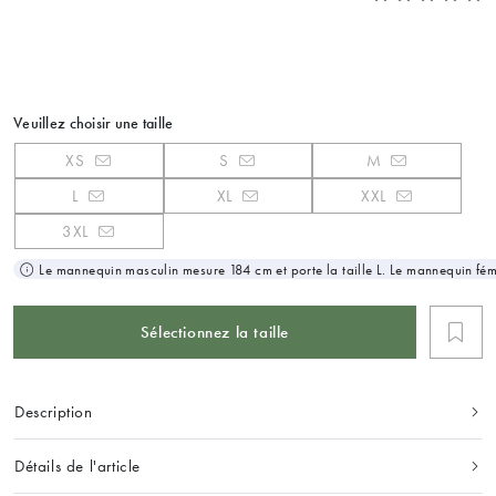
Veuillez choisir une taille
XS
S
M
L
XL
XXL
3XL
Le mannequin masculin mesure 184 cm et porte la taille L. Le mannequin fémi
Sélectionnez la taille
Description
Détails de l'article