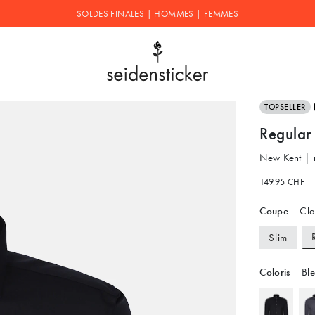
SOLDES FINALES |
HOMMES
|
FEMMES
TOPSELLER
Regular 
New Kent | 
149.95 CHF
Coupe
Cla
Slim
Coloris
Ble