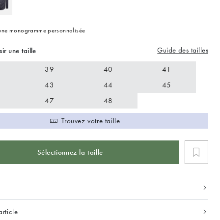
 une monogramme personnalisée
Guide des tailles
sir une taille
39
40
41
43
44
45
47
48
Trouvez votre taille
Sélectionnez la taille
article