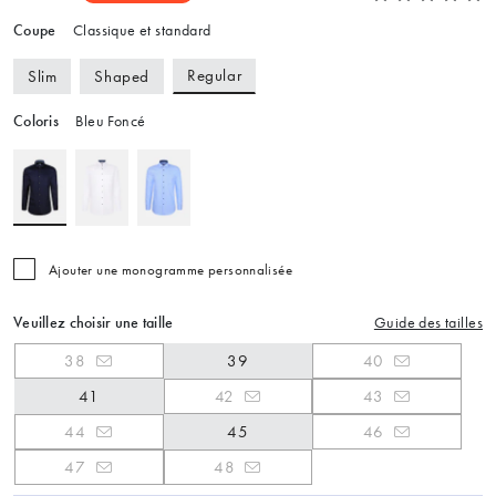
Coupe
Classique et standard
Regular
Slim
Shaped
Coloris
Bleu Foncé
Ajouter une monogramme personnalisée
Veuillez choisir une taille
Guide des tailles
38
39
40
41
42
43
44
45
46
47
48