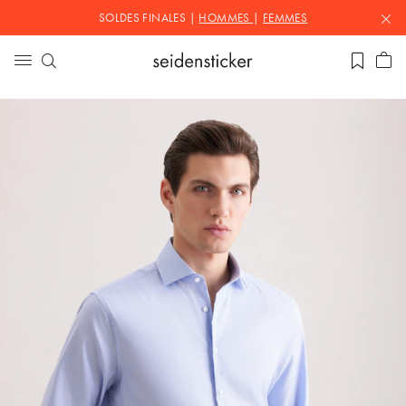
SOLDES FINALES |
HOMMES
|
FEMMES