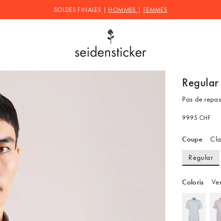
SOLDES FINALES |
HOMMES
|
FEMMES
Regular
Pas de repa
99.95 CHF
Coupe
Cla
Regular
Coloris
Ver