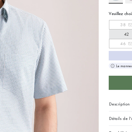
Veuillez choi
38
42
46
Le manneq
Description
Détails de l'