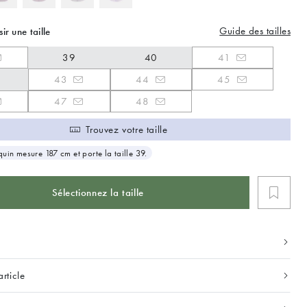
Guide des tailles
sir une taille
39
40
41
43
44
45
47
48
Trouvez votre taille
uin mesure 187 cm et porte la taille 39.
Sélectionnez la taille
article