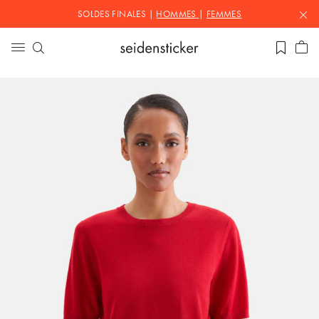
SOLDES FINALES |
HOMMES
|
FEMMES