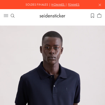
SOLDES FINALES |
HOMMES
|
FEMMES