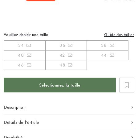
Veuillez choisir une taille
Guide des tailles
34
36
38
40
42
44
46
48
Sélectionnez la taille
Description
Détails de l'article
Durabilité