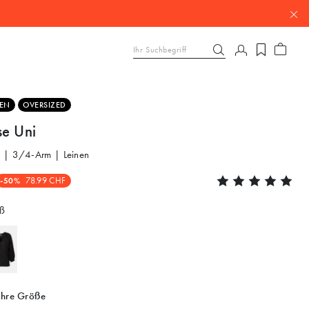
NEN
OVERSIZED
se Uni
 | 3/4-Arm | Leinen
-50%
78.99 CHF
ß
Ihre Größe