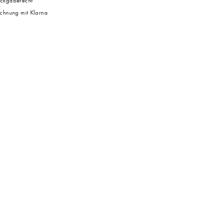
ckgaberecht
chnung mit Klarna