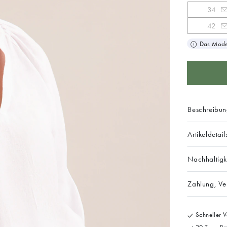
34
42
Das Model
Beschreibu
Artikeldetail
Nachhaltigk
Zahlung, V
Schneller V