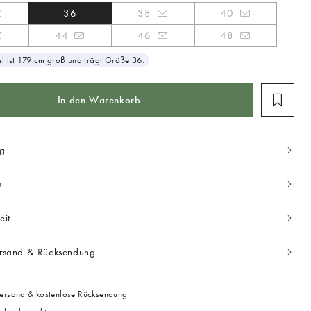
36
38
40
44
46
48
 ist 179 cm groß und trägt Größe 36.
In den Warenkorb
ng
s
eit
ersand & Rücksendung
ersand & kostenlose Rücksendung