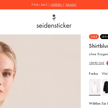
FINAL SALE |
HERREN
|
DAMEN
SALE
LEI
Shirtblu
ohne Kragen
159.95 CHF
Farbe
Wei
Wählen Sie 