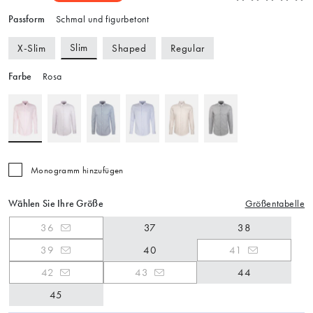
Passform
Schmal und figurbetont
Slim
X-Slim
Shaped
Regular
Farbe
Rosa
Monogramm hinzufügen
Wählen Sie Ihre Größe
Größentabelle
36
37
38
39
40
41
42
43
44
45