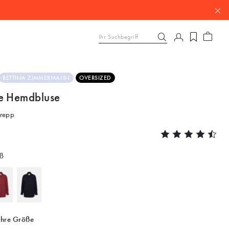
BETTINA ZIMMERMANN
OVERSIZED
e Hemdbluse
repp
ß
Ihre Größe