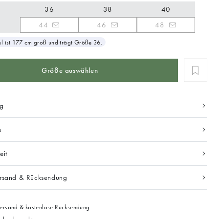
36
38
40
44
46
48
 ist 177 cm groß und trägt Größe 36.
Größe auswählen
ng
s
eit
ersand & Rücksendung
ersand & kostenlose Rücksendung