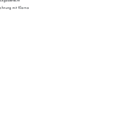
ckgaberecht
chnung mit Klarna