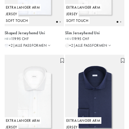
EXTRA LANGER ARM
EXTRA LANGER ARM
JERSEY
JERSEY
SOFT TOUCH
SOFT TOUCH
Shaped Jerseyhemd Uni
Slim Jerseyhemd Uni
Regular
Regular
119.95 CHF
119.95 CHF
NEU
NEU
Shaped
Shaped
38
39
40
41
42
37
38
39
40
41
ALLE PASSFORMEN
ALLE PASSFORMEN
+2
|
+2
|
Slim
Slim
43
44
45
42
43
44
Alle anzeigen
Alle anzeigen
EXTRA LANGER ARM
EXTRA LANGER ARM
JERSEY
JERSEY