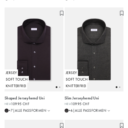
Slim
Regular
42
43
44
41
42
43
Alle anzeigen
Alle anzeigen
JERSEY
JERSEY
SOFT TOUCH
SOFT TOUCH
KNITTERFREI
KNITTERFREI
Shaped Jerseyhemd Uni
Slim Jerseyhemd Uni
Slim
Slim
109.95 CHF
109.95 CHF
NEU
NEU
Shaped
Shaped
37
38
39
40
41
36
37
38
39
40
ALLE PASSFORMEN
ALLE PASSFORMEN
+7
|
+6
|
Regular
Regular
42
43
44
41
42
43
Alle anzeigen
Alle anzeigen