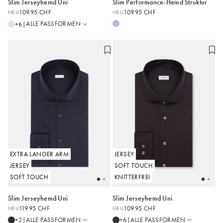
Slim Jerseyhemd Uni
Slim Performance-Hemd Struktur
Slim
109.95 CHF
109.95 CHF
NEU
NEU
Shaped
36
37
38
39
40
36
37
38
39
40
ALLE PASSFORMEN
+6
|
Regular
41
42
43
41
42
43
Alle anzeigen
Alle anzeigen
EXTRA LANGER ARM
JERSEY
JERSEY
SOFT TOUCH
SOFT TOUCH
KNITTERFREI
Slim Jerseyhemd Uni
Slim Jerseyhemd Uni
Regular
Slim
119.95 CHF
109.95 CHF
NEU
NEU
Shaped
Shaped
37
38
39
40
41
36
37
38
39
40
ALLE PASSFORMEN
ALLE PASSFORMEN
+2
|
+6
|