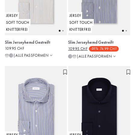
JERSEY
JERSEY
SOFT TOUCH
SOFT TOUCH
KNITTERFREI
KNITTERFREI
Slim Jerseyhemd Gestreift
Slim Jerseyhemd Gestreift
Slim
Slim
109.95 CHF
109.95 CHF
74.99 CHF
-31%
Shaped
Shaped
36
37
38
40
44
36
37
38
39
40
ALLE PASSFORMEN
|
ALLE PASSFORMEN
|
Regular
45
JERSEY
JERSEY