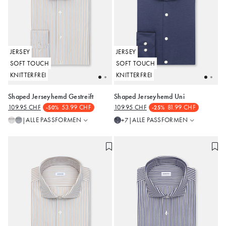
JERSEY
JERSEY
SOFT TOUCH
SOFT TOUCH
KNITTERFREI
KNITTERFREI
Shaped Jerseyhemd Gestreift
Shaped Jerseyhemd Uni
Slim
Slim
109.95 CHF
53.99 CHF
109.95 CHF
81.99 CHF
-50%
-25%
Shaped
Shaped
39
40
41
42
43
38
39
40
41
42
ALLE PASSFORMEN
ALLE PASSFORMEN
|
+7
|
44
45
46
43
44
45
Alle anzeigen