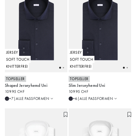
JERSEY
JERSEY
SOFT TOUCH
SOFT TOUCH
KNITTERFREI
KNITTERFREI
TOPSELLER
TOPSELLER
Slim
Slim
Shaped Jerseyhemd Uni
Slim Jerseyhemd Uni
Shaped
Shaped
37
38
39
40
41
36
37
38
39
40
109.95 CHF
109.95 CHF
Regular
Regular
42
43
44
41
42
43
ALLE PASSFORMEN
ALLE PASSFORMEN
+7
|
+6
|
Alle anzeigen
Alle anzeigen