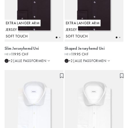
EXTRA LANGER ARM
EXTRA LANGER ARM
JERSEY
JERSEY
SOFT TOUCH
SOFT TOUCH
Slim Jerseyhemd Uni
Shaped Jerseyhemd Uni
Regular
Regular
119.95 CHF
119.95 CHF
NEU
NEU
Shaped
Shaped
37
38
39
40
41
38
39
40
41
42
ALLE PASSFORMEN
ALLE PASSFORMEN
+2
|
+2
|
Slim
Slim
42
43
44
43
44
45
Alle anzeigen
Alle anzeigen