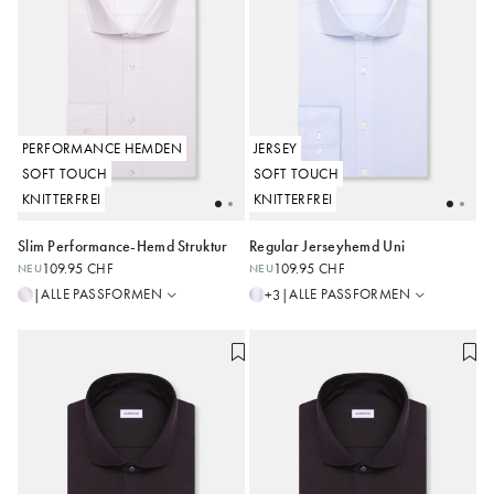
PERFORMANCE HEMDEN
JERSEY
SOFT TOUCH
SOFT TOUCH
KNITTERFREI
KNITTERFREI
Slim Performance-Hemd Struktur
Regular Jerseyhemd Uni
Slim
Slim
109.95 CHF
109.95 CHF
NEU
NEU
X-Slim
Shaped
36
37
38
39
40
38
39
40
41
42
ALLE PASSFORMEN
ALLE PASSFORMEN
|
+3
|
Regular
Regular
41
42
43
43
44
45
Alle anzeigen
Alle anzeigen