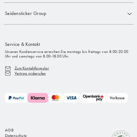
Seidensticker Group
Service & Kontakt
Unseren Kundenservice erreichen Sie montags bis freitags von 8.00-20.00
Uhr und samstags von 8.00-18.00 Uhr.
Zum Kontaktformular
Vertrag widerrufen
AGB
Datenschutz