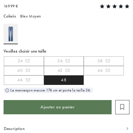
169.99 €
Coloris
Bleu Moyen
Veuillez choisir une taille
34
36
38
40
42
44
46
48
Le mannequin mesure 176 cm et porte la taille 36.
Ajouter au panier
Description