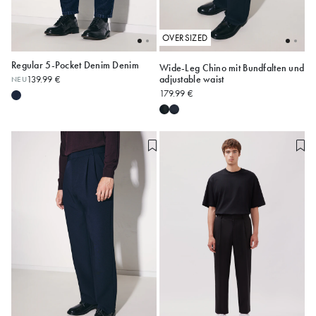
OVERSIZED
Regular 5-Pocket Denim Denim
Wide-Leg Chino mit Bundfalten und
adjustable waist
139.99 €
NEU
3030
3230
3430
XS
S
M
L
XL
179.99 €
3630