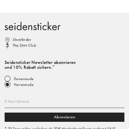
Storefinder
The Shirt Club
Seidensticker Newsletter abonnieren
und 10% Rabatt sichern.*
Damenmode
Herrenmode
E-Mail-Adresse
Abonnieren
* 30 Tage gültig, einlösbar ab 50 € Mindestbestellwert, nicht mit SALE