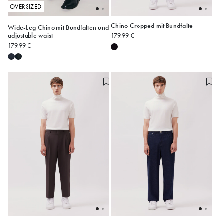
OVERSIZED
Chino Cropped mit Bundfalte
Wide-Leg Chino mit Bundfalten und
adjustable waist
179.99 €
XXS
XS
S
M
L
XL
48
50
52
54
179.99 €