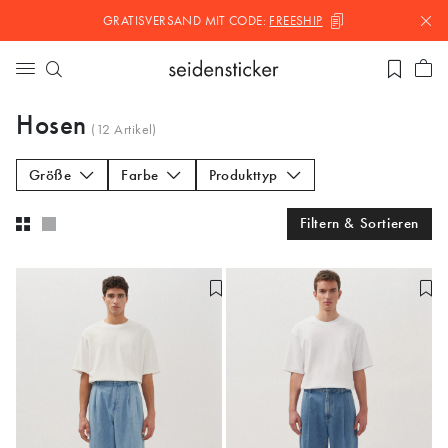
GRATISVERSAND MIT
CODE:
FREESHIP
Hosen
(
12
Artikel)
Größe
Farbe
Produkttyp
Filtern & Sortieren