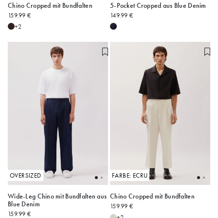
Chino Cropped mit Bundfalten
5-Pocket Cropped aus Blue Denim
159.99 €
149.99 €
50
52
54
28/30
30/30
30/32
+2
32/32
34/32
36/32
OVERSIZED
FARBE: ECRU
Wide-Leg Chino mit Bundfalten aus
Chino Cropped mit Bundfalten
Blue Denim
159.99 €
S
M
L
50
52
54
159.99 €
+2