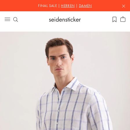
FINAL SALE |
HERREN
|
DAMEN