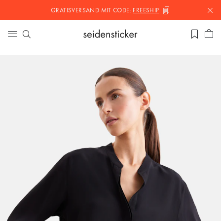
GRATISVERSAND MIT
CODE:
FREESHIP