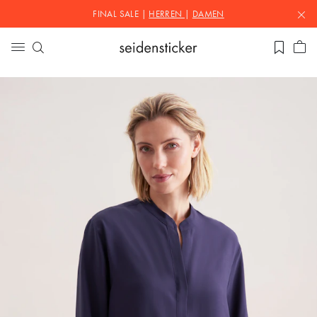
FINAL SALE |
HERREN
|
DAMEN