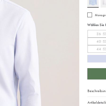
Monogra
Wählen Sie 
36
40
44
Beschreibu
Artikeldetail