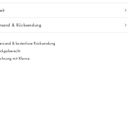
eit
ersand & Rücksendung
ersand & kostenlose Rücksendung
ckgaberecht
chnung mit Klarna