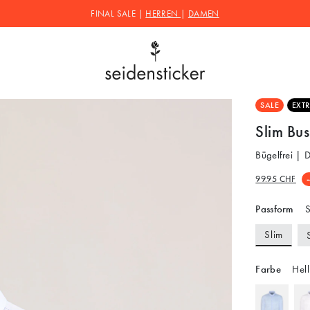
FINAL SALE |
HERREN
|
DAMEN
SALE
EXT
Slim Bus
Bügelfrei |
99.95 CHF
Passform
S
Slim
Farbe
Hell