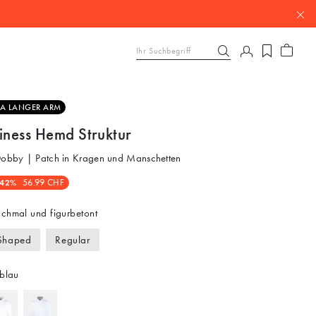
RA LANGER ARM
iness Hemd Struktur
 Dobby | Patch in Kragen und Manschetten
-42%
56.99 CHF
chmal und figurbetont
Shaped
Regular
blau