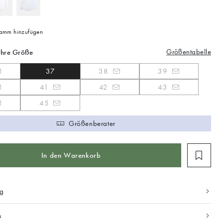
mm hinzufügen
Größentabelle
Ihre Größe
37
38
39
41
42
43
45
Größenberater
In den Warenkorb
ng
s