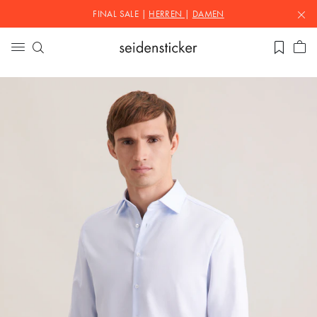
FINAL SALE |
HERREN
|
DAMEN