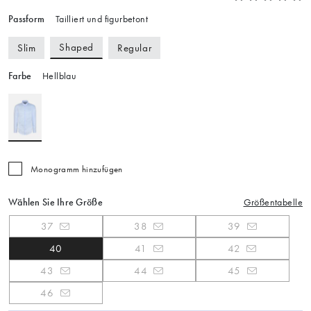
Passform
Tailliert und figurbetont
Shaped
Slim
Regular
Farbe
Hellblau
Monogramm hinzufügen
Wählen Sie Ihre Größe
Größentabelle
37
38
39
40
41
42
43
44
45
46