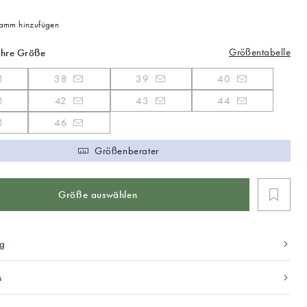
mm hinzufügen
Größentabelle
Ihre Größe
38
39
40
42
43
44
46
Größenberater
Größe auswählen
ng
s