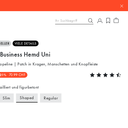
ELLER
VIELE DETAILS
Business Hemd Uni
Popeline | Patch in Kragen, Manschetten und Knopfleiste
-21%
70.99 CHF
ailliert und figurbetont
Shaped
Slim
Regular