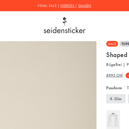
FINAL SALE |
HERREN
|
DAMEN
SALE
TOPS
Shaped 
Bügelfrei | 
89.95 CHF
Passform
T
X-Slim