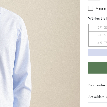
Monogra
Wählen Sie 
37
41
45
Beschreibu
Artikeldetail