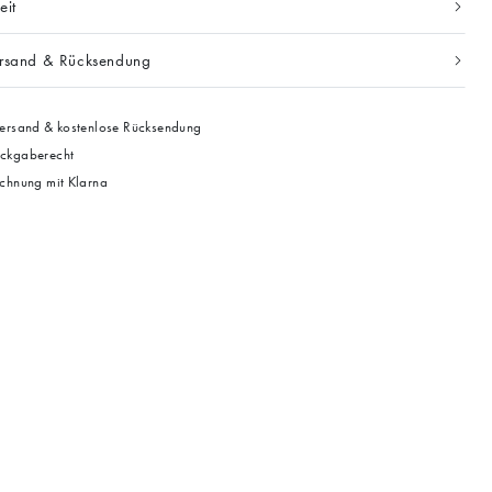
eit
ersand & Rücksendung
ersand & kostenlose Rücksendung
ckgaberecht
chnung mit Klarna