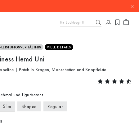
S-LEISTUNGSVERHÄLTNIS
VIELE DETAILS
siness Hemd Uni
Popeline | Patch in Kragen, Manschetten und Knopfleiste
chmal und figurbetont
Slim
Shaped
Regular
ß