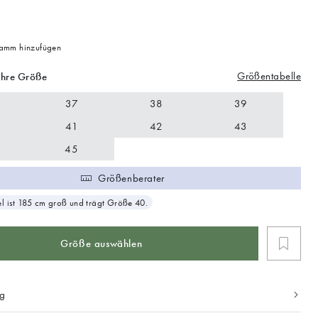
mm hinzufügen
Größentabelle
Ihre Größe
37
38
39
41
42
43
45
Größenberater
 ist 185 cm groß und trägt Größe 40.
Größe auswählen
ng