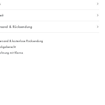
s
eit
ersand & Rücksendung
ersand & kostenlose Rücksendung
ckgaberecht
chnung mit Klarna