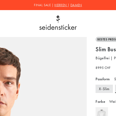
FINAL SALE |
HERREN
|
DAMEN
BESTES PREI
Slim Bu
Bügelfrei | 
89.95 CHF
Passform
S
X-Slim
Farbe
Wei