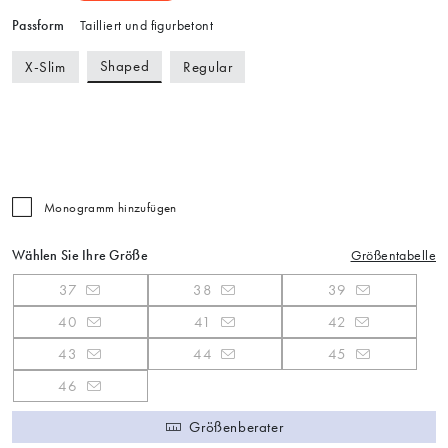
Passform
Tailliert und figurbetont
Shaped
X-Slim
Regular
Monogramm hinzufügen
Wählen Sie Ihre Größe
Größentabelle
37
38
39
40
41
42
43
44
45
46
Größenberater