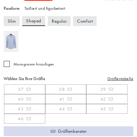
Passform
Tailliert und figurbetont
Shaped
Slim
Regular
Comfort
Monogramm hinzufügen
Wählen Sie Ihre Größe
Größentabelle
37
38
39
40
41
42
43
44
45
46
Größenberater