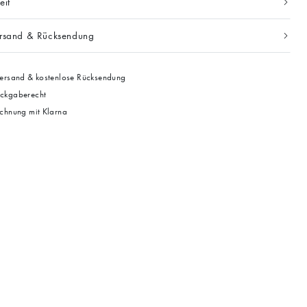
eit
ersand & Rücksendung
ersand & kostenlose Rücksendung
ckgaberecht
chnung mit Klarna