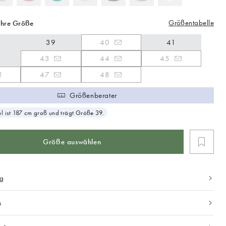
Größentabelle
Ihre Größe
39
40
41
43
44
45
47
48
Größenberater
 ist 187 cm groß und trägt Größe 39.
Größe auswählen
ng
s