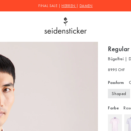
FINAL SALE |
HERREN
|
DAMEN
Regular
Bügelfrei |
89.95 CHF
Passform
G
Shaped
Farbe
Ros