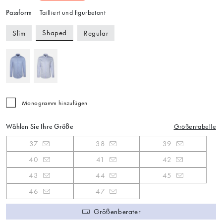
Passform
Tailliert und figurbetont
Shaped
Slim
Regular
Monogramm hinzufügen
Wählen Sie Ihre Größe
Größentabelle
37
38
39
40
41
42
43
44
45
46
47
Größenberater