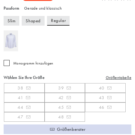
Passform
Gerade und klassisch
Regular
Slim
Shaped
Monogramm hinzufügen
Wählen Sie Ihre Größe
Größentabelle
38
39
40
41
42
43
44
45
46
47
48
Größenberater