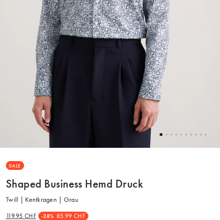
SALE
Shaped Business Hemd Druck
Twill | Kentkragen | Grau
119.95 CHF
85.99 CHF
-28%