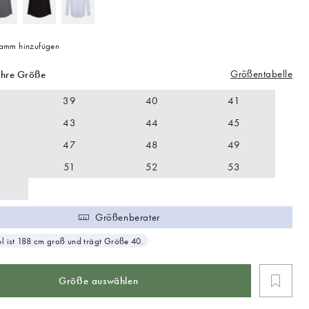
mm hinzufügen
Größentabelle
Ihre Größe
39
40
41
43
44
45
47
48
49
51
52
53
Größenberater
 ist 188 cm groß und trägt Größe 40.
Größe auswählen