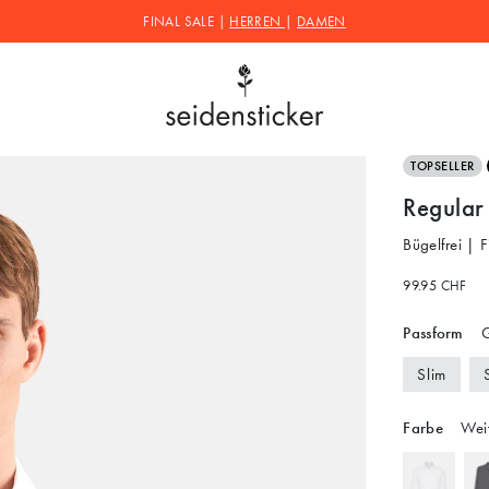
FINAL SALE |
HERREN
|
DAMEN
TOPSELLER
Regular
Bügelfrei | F
99.95 CHF
Passform
G
Slim
Farbe
Wei