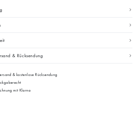
ng
s
eit
ersand & Rücksendung
ersand & kostenlose Rücksendung
ckgaberecht
chnung mit Klarna