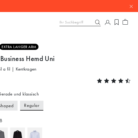
EXTRA LANGER ARM
 Business Hemd Uni
il a fil | Kentkragen
erade und klassisch
Regular
Shaped
ß