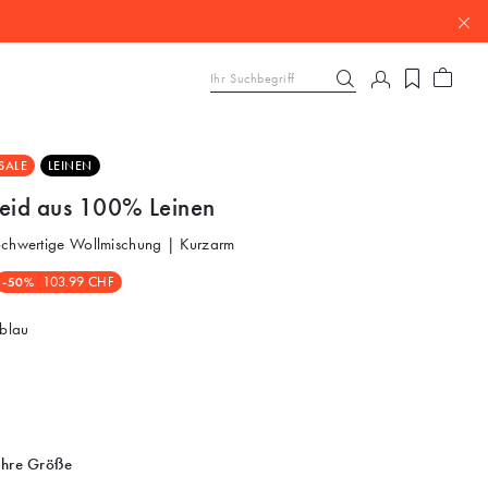
SALE
LEINEN
leid aus 100% Leinen
ochwertige Wollmischung | Kurzarm
-50%
103.99 CHF
blau
Ihre Größe