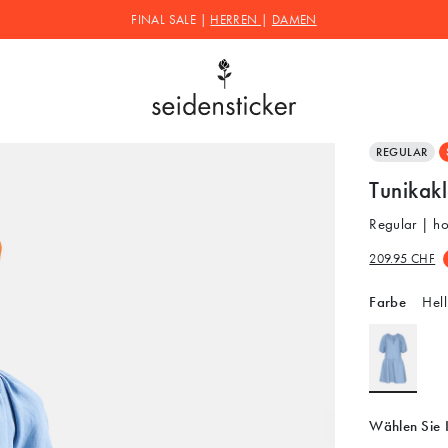
FINAL SALE |
HERREN
|
DAMEN
REGULAR
Tunikak
Regular | h
209.95 CHF
Farbe
Hell
Wählen Sie 