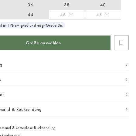
36
38
40
44
46
48
 ist 176 cm groß und trägt Größe 36.
Größe auswählen
ng
s
eit
ersand & Rücksendung
ersand & kostenlose Rücksendung
ckgaberecht