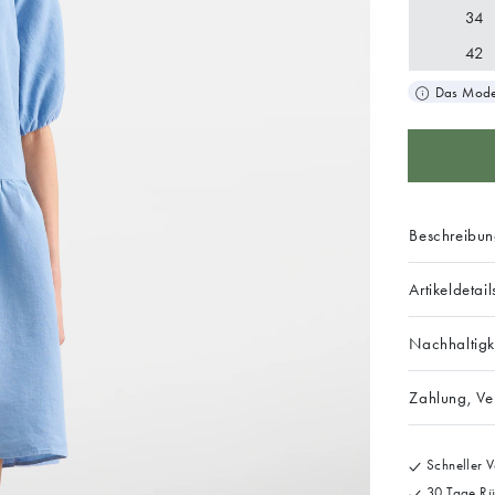
34
42
Das Model
Beschreibu
Artikeldetail
Nachhaltigk
Zahlung, V
Schneller V
30 Tage Rü