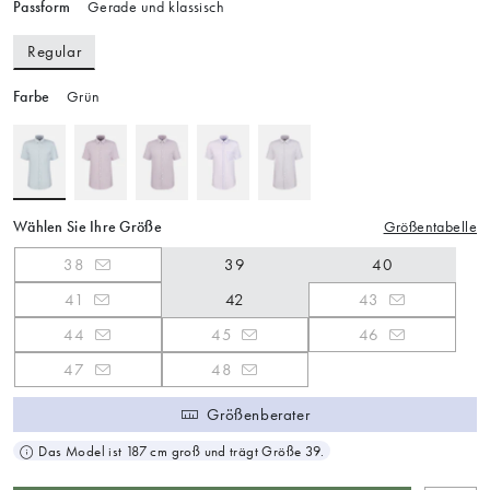
Passform
Gerade und klassisch
Regular
Farbe
Grün
Wählen Sie Ihre Größe
Größentabelle
38
39
40
41
42
43
44
45
46
47
48
Größenberater
Das Model ist 187 cm groß und trägt Größe 39.