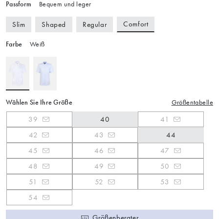
Passform
Bequem und leger
Comfort
Slim
Shaped
Regular
Farbe
Weiß
Wählen Sie Ihre Größe
Größentabelle
39
40
41
42
43
44
45
46
47
48
49
50
51
52
53
54
Größenberater