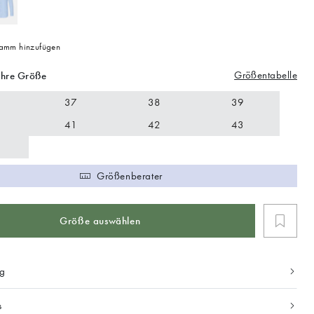
mm hinzufügen
Größentabelle
Ihre Größe
37
38
39
41
42
43
Größenberater
Größe auswählen
ng
s