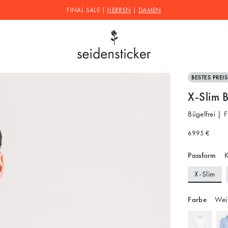
FINAL SALE |
HERREN
|
DAMEN
BESTES PREI
X-Slim 
Bügelfrei | F
69.95 €
Passform
K
X-Slim
Farbe
Wei