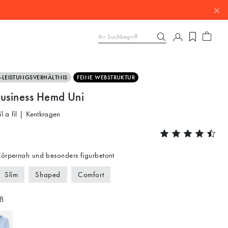
S-LEISTUNGSVERHÄLTNIS
FEINE WEBSTRUKTUR
Business Hemd Uni
il a fil | Kentkragen
örpernah und besonders figurbetont
Slim
Shaped
Comfort
ß