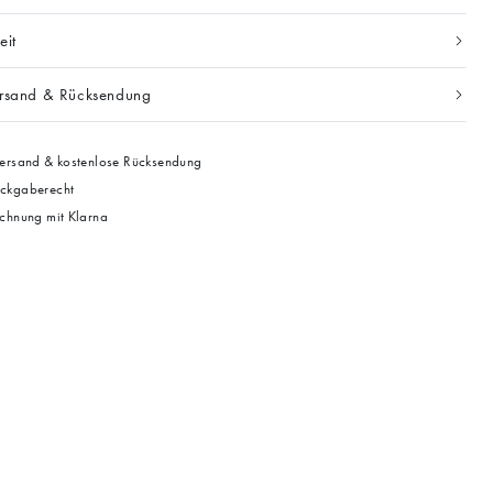
eit
ersand & Rücksendung
ersand & kostenlose Rücksendung
ckgaberecht
chnung mit Klarna