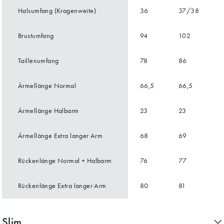
Halsumfang (Kragenweite)
36
37/38
Brustumfang
94
102
Taillenumfang
78
86
Ärmellänge Normal
66,5
66,5
Ärmellänge Halbarm
23
23
Ärmellänge Extra langer Arm
68
69
Rückenlänge Normal + Halbarm
76
77
Rückenlänge Extra langer Arm
80
81
Slim