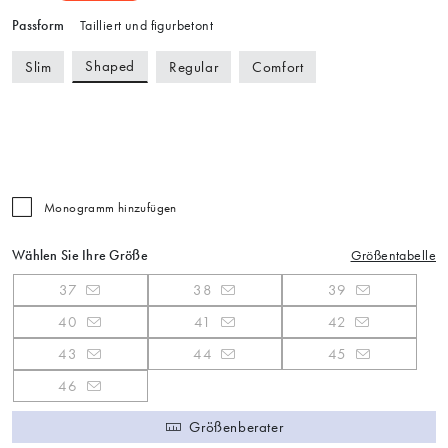
Passform
Tailliert und figurbetont
Shaped
Slim
Regular
Comfort
Monogramm hinzufügen
Wählen Sie Ihre Größe
Größentabelle
37
38
39
40
41
42
43
44
45
46
Größenberater