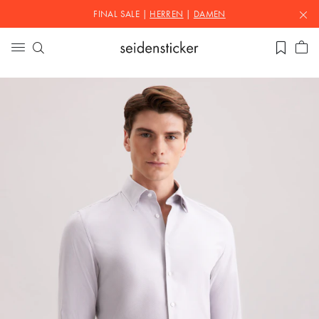
FINAL SALE |
HERREN
|
DAMEN