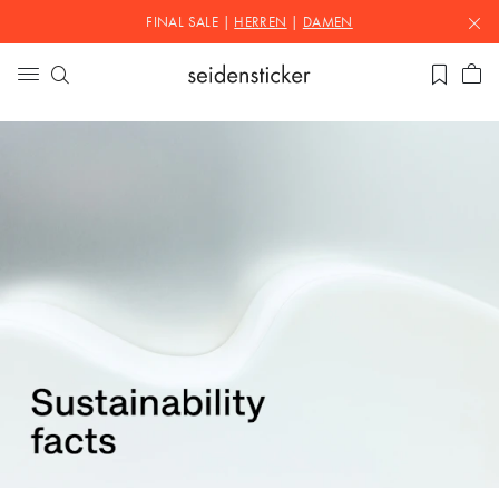
FINAL SALE |
HERREN
|
DAMEN