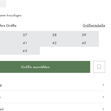
mm hinzufügen
Größentabelle
Ihre Größe
37
38
39
41
42
43
45
Größe auswählen
ng
s
eit