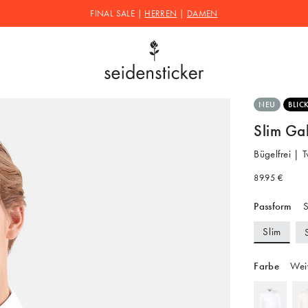
FINAL SALE |
HERREN
|
DAMEN
NEU
BLIC
Slim Ga
Bügelfrei | 
89.95 €
Passform
S
Slim
Farbe
Wei