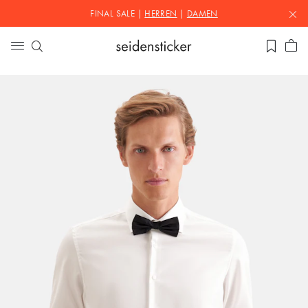
FINAL SALE |
HERREN
|
DAMEN