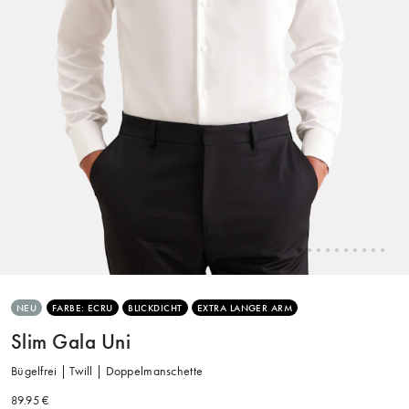
NEU
FARBE: ECRU
BLICKDICHT
EXTRA LANGER ARM
Slim Gala Uni
Bügelfrei | Twill | Doppelmanschette
89.95 €